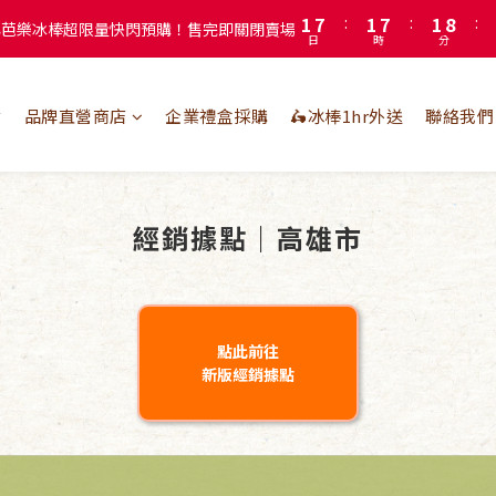
0
6
0
6
0
7
註冊會員即贈送50元購物金！會員首購滿千再折百
5
5
6
註冊會員即贈送50元購物金！會員首購滿千再折百
4
4
5
3
3
4
2
2
3
點
品牌直營商店
企業禮盒採購
🛵冰棒1hr外送
聯絡我們
1
1
2
0
0
1
0
經銷據點｜高雄市
點此前往
新版經銷據點