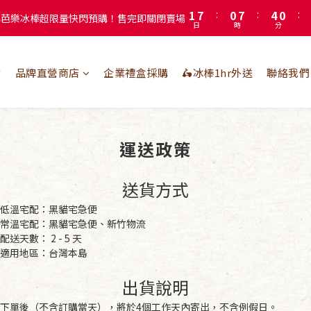
5
5
2
註冊會員即贈送50元購物金！會員首購滿千再折百
註冊會員即贈送50元購物金！會員首購滿千再折百
4
4
1
3
3
0
2
2
1
1
點
品牌直營商店
企業禮盒採購
🛵冰棒1hr外送
聯絡我們
0
0
運送政策
送貨方式
低溫宅配：黑貓宅急便
常溫宅配：黑貓宅急便、新竹物流
配送天數： 2 - 5 天
適用地區：台灣本島
出貨說明
下單後（不含訂購當天），將於4個工作天內寄出，不含例假日。