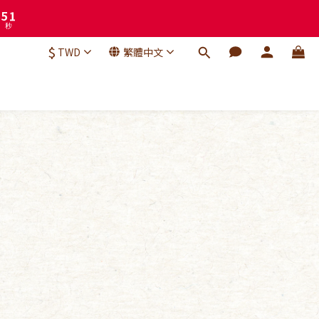
3
2
1
$
TWD
繁體中文
0