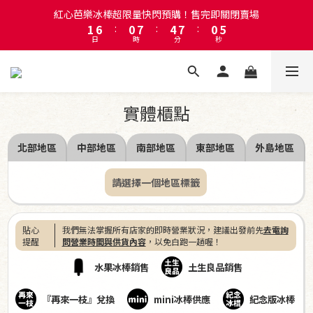
1
6
:
0
7
:
4
7
:
0
5
註冊會員即贈送50元購物金！會員首購滿千再折百
日
時
分
秒
0
5
6
3
6
4
4
5
2
5
3
3
4
1
4
2
註冊會員即贈送50元購物金！會員首購滿千再折百
2
3
0
3
1
1
2
2
0
0
1
1
實體櫃點
0
0
北部
地區
中部
地區
南部
地區
東部
地區
外島
地區
請選擇一個地區標籤
貼心
我們無法掌握所有店家的即時營業狀況，建議出發前先
去電詢
提醒
問營業時間與供貨內容
，以免白跑一趟喔！