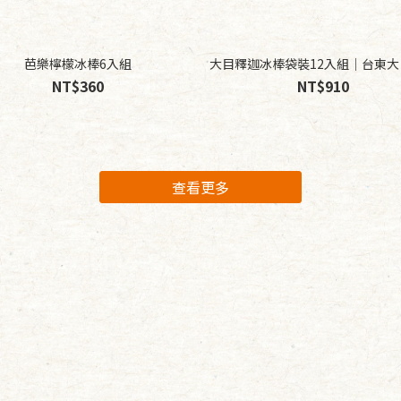
芭樂檸檬冰棒6入組
大目釋迦冰棒袋裝12入組｜台東大
NT$360
NT$910
一
心
查看更多
口
開
沁
口
心
一
．