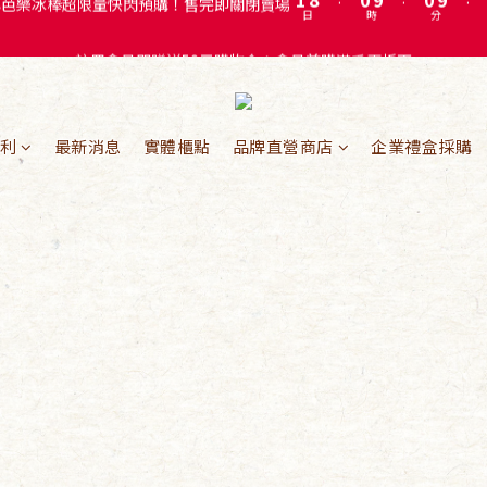
4
3
3
註冊會員即贈送50元購物金！會員首購滿千再折百
註冊會員即贈送50元購物金！會員首購滿千再折百
3
2
2
2
9
1
1
1
8
:
0
9
:
0
9
:
心芭樂冰棒超限量快閃預購！售完即關閉賣場
日
時
分
0
7
8
8
6
7
7
註冊會員即贈送50元購物金！會員首購滿千再折百
利
最新消息
實體櫃點
品牌直營商店
企業禮盒採購
5
6
6
4
5
5
3
4
4
2
3
3
1
2
2
0
1
1
0
0