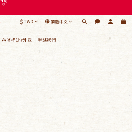
7
5
6
4
5
3
$
4
2
TWD
繁體中文
秒
3
1
2
0
🛵冰棒1hr外送
聯絡我們
1
0