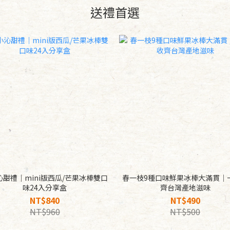
送禮首選
沁甜禮｜mini版西瓜/芒果冰棒雙口
春一枝9種口味鮮果冰棒大滿貫｜
味24入分享盒
齊台灣產地滋味
NT$840
NT$490
NT$960
NT$500