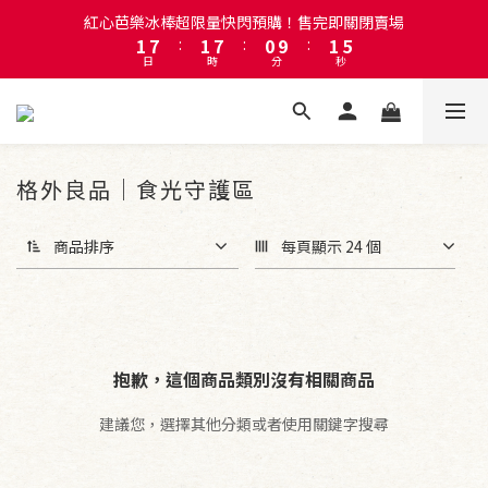
5
1
7
:
1
7
:
0
9
:
1
4
註冊會員即贈送50元購物金！會員首購滿千再折百
日
時
分
秒
0
6
0
6
8
0
3
5
5
7
2
4
4
6
註冊會員即贈送50元購物金！會員首購滿千再折百
1
3
3
5
0
2
2
4
1
1
3
0
0
2
格外良品｜食光守護區
1
0
商品排序
每頁顯示 24 個
抱歉，這個商品類別沒有相關商品
建議您，選擇其他分類或者使用關鍵字搜尋