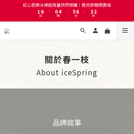
6
5
9
8
6
註冊會員即贈送50元購物金！會員首購滿千再折百
5
4
8
9
7
5
註冊會員即贈送50元購物金！會員首購滿千再折百
4
9
3
7
8
9
6
4
3
8
2
6
7
8
5
3
2
7
1
5
6
7
4
2
紅心芭樂冰棒超限量快閃預購！售完即關閉賣場
1
6
:
0
4
:
5
6
:
3
1
日
時
分
秒
0
5
3
4
5
2
0
4
2
3
4
1
3
1
2
3
0
註冊會員即贈送50元購物金！會員首購滿千再折百
關於春一枝
2
0
1
2
1
0
1
About iceSpring
0
0
品牌故事