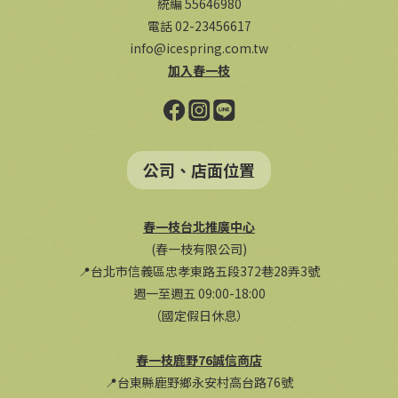
統編 55646980
電話 02-23456617
info@icespring.com.tw
加入春一枝
公司、店面位置
春一枝台北推廣中心
(春一枝有限公司)
📍台北市信義區忠孝東路五段372巷28弄3號
週一至週五 09:00-18:00
（國定假日休息）
春一枝鹿野76誠信商店
📍台東縣鹿野鄉永安村高台路76號