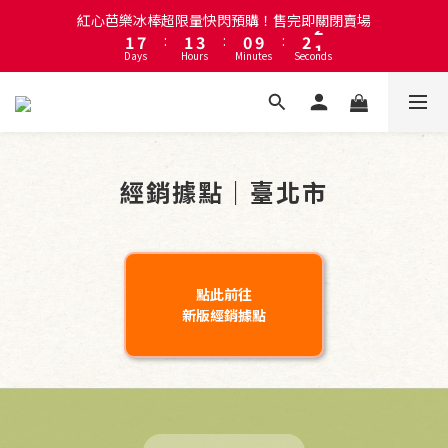
1
7
:
1
3
:
0
9
:
2
1
註冊會員即贈送50元購物金！會員首購滿千再折百
Days
Hours
Minutes
Seconds
0
6
0
2
8
1
0
5
1
7
0
4
0
6
註冊會員即贈送50元購物金！會員首購滿千再折百
3
5
2
4
1
3
0
2
1
經銷據點｜臺北市
0
點此前往
新版經銷據點