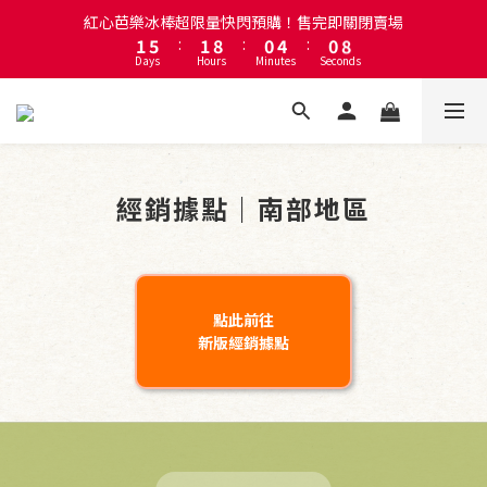
1
5
:
1
8
:
0
4
:
0
8
註冊會員即贈送50元購物金！會員首購滿千再折百
Days
Hours
Minutes
Seconds
0
4
0
7
3
7
3
6
2
6
2
5
1
5
註冊會員即贈送50元購物金！會員首購滿千再折百
1
4
0
4
0
3
3
2
2
1
1
經銷據點｜南部地區
0
0
點此前往
新版經銷據點