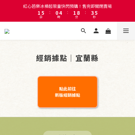
2
6
1
5
2
9
4
5
紅心芭樂冰棒超限量快閃預購！售完即關閉賣場
註冊會員即贈送50元購物金！會員首購滿千再折百
1
5
:
0
4
:
1
8
:
3
4
日
時
分
秒
0
4
3
0
7
2
3
3
2
6
1
2
2
1
5
0
1
註冊會員即贈送50元購物金！會員首購滿千再折百
1
0
4
0
0
3
2
經銷據點｜宜蘭縣
1
0
點此前往
新版經銷據點