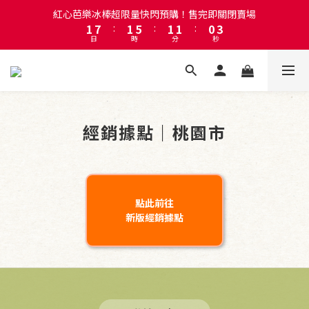
4
2
8
2
6
2
2
1
紅心芭樂冰棒超限量快閃預購！售完即關閉賣場
註冊會員即贈送50元購物金！會員首購滿千再折百
3
1
7
:
1
5
:
1
1
:
0
2
日
時
分
秒
0
6
0
4
0
0
1
5
3
0
4
2
註冊會員即贈送50元購物金！會員首購滿千再折百
3
1
2
0
1
經銷據點｜桃園市
0
點此前往
新版經銷據點