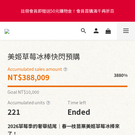
6
5
9
8
註冊會員即贈送50元購物金！會員首購滿千再折百
5
9
4
8
7
9
註冊會員即贈送50元購物金！會員首購滿千再折百
4
8
3
7
6
8
3
7
2
6
5
7
2
6
1
9
5
4
6
9
紅心芭樂冰棒超限量快閃預購！售完即關閉賣場
1
5
:
0
8
:
4
3
:
5
8
Days
Hours
Minutes
Seconds
0
4
7
3
2
4
7
3
6
2
1
3
6
2
5
1
0
2
5
美姬草莓冰棒快閃預購
註冊會員即贈送50元購物金！會員首購滿千再折百
1
4
0
1
4
0
3
0
3
Accumulated sales amount
2
2
NT$388,009
3880%
1
1
0
0
Goal
NT$10,000
Accumulated units
Time left
221
Ended
2026草莓季的奢華結尾｜春一枝苗栗美姬草莓冰棒來
了！