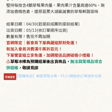
堅持每枝含4顆草莓果肉量，果肉果汁含量高達60%，無
添加香精色素，還原苗栗大湖最誠實的草莓鮮甜滋味
結單日期：04/30(若提前成團則提前結單)
出貨日期：05/13(依訂單順序出貨)
數量有限！售完不再加開
官網限定｜舊會員下單典藏組即刻免運！
新加入會員消費滿千再折百元！
下單饗宴組立享免運，加碼贈送品牌磁吸小燈箱！
⚠️
草莓冰棒為預購結單後出貨商品，
無法與常規品項合
併結帳
，敬請見諒
預購優惠