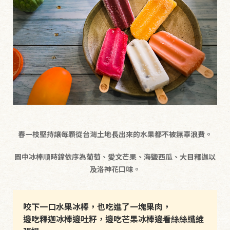
春一枝堅持讓每顆從台灣土地長出來的水果都不被無辜浪費。
圖中冰棒順時鐘依序為葡萄、愛文芒果、海鹽西瓜、大目釋迦以
及洛神花口味。
咬下一口水果冰棒，也吃進了一塊果肉，
邊吃釋迦冰棒邊吐籽，邊吃芒果冰棒邊看絲絲纖維