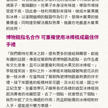
摘葉子、進鍋翻炒。但果子本身沒有味道，導致市場接
受度不高，因此春一枝利用鳳梨來提味，做成木鱉果鳳
梨冰棒，以漫開齒頰的酸甜作為引子，發揮木鱉果的營
養價值，同時達到解決鳳梨熟果、推廣在地農產木鱉果
的效用。
博物館指名合作 可重複使用冰棒棍成最佳伴
手禮
「我們期待在賣冰之餘，還有更多的連結與觸發，創造
有趣的話題，像是從鶯歌陶瓷博物館為起點，合作生產
有文化意象、且可以被重複利用成水果叉的冰棒棍。」
李銘煌笑說，意料之外，冰棒棍末端點綴著陶瓷花朵的
春一枝冰棒，在當時成了鶯歌陶瓷博物館最熱賣的伴手
禮。接下來跟進的板橋林家花園、淡水紅毛城、國立中
正紀念堂、全臺首學孔子廟等各式各樣的造型冰棒棍挑
起消費者的收藏慾望，去了一個點、就會想去下個點，
無形中起了文化傳遞的作用；而且銅板價的冰棒相對好
入手，還能提升雙方業績。