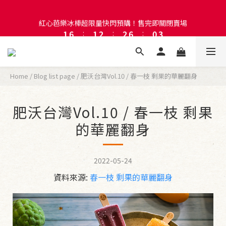
2
7
2
3
3
7
1
1
紅心芭樂冰棒超限量快閃預購！售完即關閉賣場
註冊會員即贈送50元購物金！會員首購滿千再折百
1
6
:
1
2
:
2
6
:
0
0
Days
Hours
Minutes
Seconds
0
5
0
1
1
5
4
0
0
4
3
3
註冊會員即贈送50元購物金！會員首購滿千再折百
2
2
1
1
Home
/
Blog list page
/
肥沃台灣Vol.10 / 春一枝 剩果的華麗翻身
0
0
肥沃台灣Vol.10 / 春一枝 剩果
的華麗翻身
2022-05-24
資料來源:
春一枝 剩果的華麗翻身