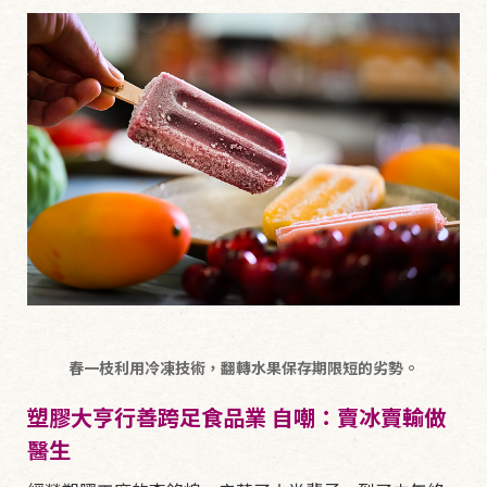
春一枝利用冷凍技術，翻轉水果保存期限短的劣勢。
塑膠大亨行善跨足食品業 自嘲：賣冰賣輸做
醫生