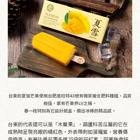
台東的夏雪芒果使用台肥黑旺特43號有機質複合肥料種植，品質
極佳，素有芒果界LV之稱。
春一枝特別為它設計紙盒，做出冰棒的精品感。
台東的代表還可以是「木鱉果」，葫蘆科苦瓜屬的它在
成熟時呈現亮眼的橘紅色，外表帶刺如菠羅蜜，營養價
值極高，有著比番茄更多達25倍的茄紅素；阿美族會採