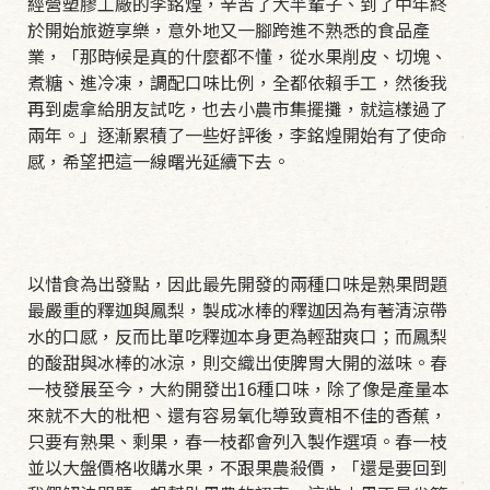
經營塑膠工廠的李銘煌，辛苦了大半輩子、到了中年終
於開始旅遊享樂，意外地又一腳跨進不熟悉的食品產
業，「那時候是真的什麼都不懂，從水果削皮、切塊、
煮糖、進冷凍，調配口味比例，全都依賴手工，然後我
再到處拿給朋友試吃，也去小農市集擺攤，就這樣過了
兩年。」逐漸累積了一些好評後，李銘煌開始有了使命
感，希望把這一線曙光延續下去。
以惜食為出發點，因此最先開發的兩種口味是熟果問題
最嚴重的釋迦與鳳梨，製成冰棒的釋迦因為有著清涼帶
水的口感，反而比單吃釋迦本身更為輕甜爽口；而鳳梨
的酸甜與冰棒的冰涼，則交織出使脾胃大開的滋味。春
一枝發展至今，大約開發出16種口味，除了像是產量本
來就不大的枇杷、還有容易氧化導致賣相不佳的香蕉，
只要有熟果、剩果，春一枝都會列入製作選項。春一枝
並以大盤價格收購水果，不跟果農殺價，「還是要回到