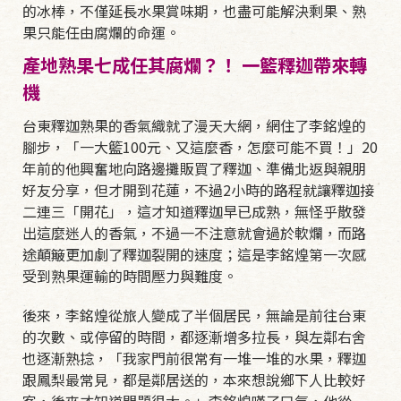
的冰棒，不僅延長水果賞味期，也盡可能解決剩果、熟
果只能任由腐爛的命運。
產地熟果七成任其腐爛？！ 一籃釋迦帶來轉
機
台東釋迦熟果的香氣織就了漫天大網，網住了李銘煌的
腳步，「一大籃100元、又這麼香，怎麼可能不買！」20
年前的他興奮地向路邊攤販買了釋迦、準備北返與親朋
好友分享，但才開到花蓮，不過2小時的路程就讓釋迦接
二連三「開花」，這才知道釋迦早已成熟，無怪乎散發
出這麼迷人的香氣，不過一不注意就會過於軟爛，而路
途顛簸更加劇了釋迦裂開的速度；這是李銘煌第一次感
受到熟果運輸的時間壓力與難度。
後來，李銘煌從旅人變成了半個居民，無論是前往台東
的次數、或停留的時間，都逐漸增多拉長，與左鄰右舍
也逐漸熟捻，「我家門前很常有一堆一堆的水果，釋迦
跟鳳梨最常見，都是鄰居送的，本來想說鄉下人比較好
客，後來才知道問題很大。」李銘煌嘆了口氣，他從一