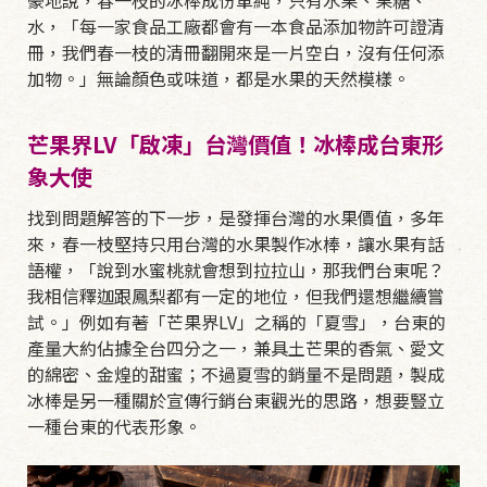
豪地說，春一枝的冰棒成份單純，只有水果、果糖、
水，「每一家食品工廠都會有一本食品添加物許可證清
冊，我們春一枝的清冊翻開來是一片空白，沒有任何添
加物。」無論顏色或味道，都是水果的天然模樣。
芒果界LV「啟凍」台灣價值！冰棒成台東形
象大使
找到問題解答的下一步，是發揮台灣的水果價值，多年
來，春一枝堅持只用台灣的水果製作冰棒，讓水果有話
語權，「說到水蜜桃就會想到拉拉山，那我們台東呢？
我相信釋迦跟鳳梨都有一定的地位，但我們還想繼續嘗
試。」例如有著「芒果界LV」之稱的「夏雪」，台東的
產量大約佔據全台四分之一，兼具土芒果的香氣、愛文
的綿密、金煌的甜蜜；不過夏雪的銷量不是問題，製成
冰棒是另一種關於宣傳行銷台東觀光的思路，想要豎立
一種台東的代表形象。