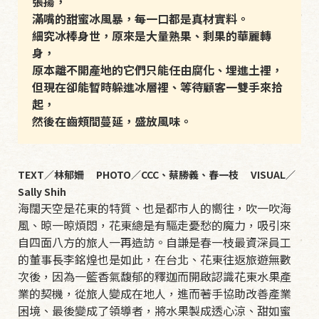
張揚，
滿嘴的甜蜜冰風暴，每一口都是真材實料。
細究冰棒身世，原來是大量熟果、剩果的華麗轉
身，
原本離不開產地的它們只能任由腐化、埋進土裡，
但現在卻能暫時躲進冰層裡、等待顧客一雙手來拾
起，
然後在齒頰間蔓延，盛放風味。
TEXT／林郁姍 PHOTO／CCC、蔡勝義、春一枝 VISUAL／
Sally Shih
海闊天空是花東的特質、也是都市人的嚮往，吹一吹海
風、晾一晾煩悶，花東總是有驅走憂愁的魔力，吸引來
自四面八方的旅人一再造訪。自謙是春一枝最資深員工
的董事長李銘煌也是如此，在台北、花東往返旅遊無數
次後，因為一籃香氣馥郁的釋迦而開啟認識花東水果產
業的契機，從旅人變成在地人，進而著手協助改善產業
困境、最後變成了領導者，將水果製成透心涼、甜如蜜