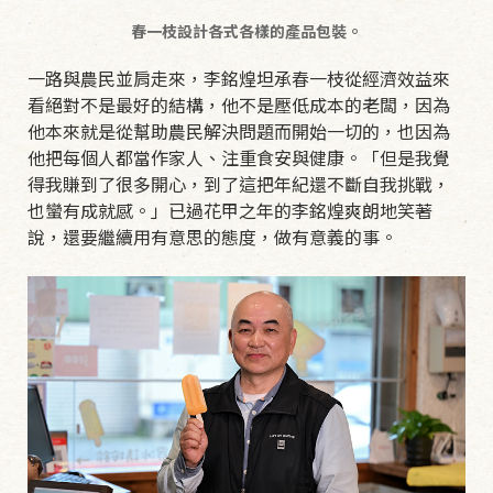
春一枝設計各式各樣的產品包裝。
一路與農民並肩走來，李銘煌坦承春一枝從經濟效益來
看絕對不是最好的結構，他不是壓低成本的老闆，因為
他本來就是從幫助農民解決問題而開始一切的，也因為
他把每個人都當作家人、注重食安與健康。「但是我覺
得我賺到了很多開心，到了這把年紀還不斷自我挑戰，
也蠻有成就感。」已過花甲之年的李銘煌爽朗地笑著
說，還要繼續用有意思的態度，做有意義的事。