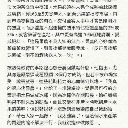
次次泡茶交流中得知，水果必須在未完全成熟前就採摘
並裝箱，經過3至5天從產地、到台北果菜批發市場、再
到市場零售攤販的時程，交付至客人手中才會是剛剛好
的熟度，而那些經不起運輸的熟果約佔總體產量的2%或
3%，就會被留在產地，其中更有高達70%就地腐爛、變
成肥料，「這是果農不為人知的無奈，果農的心好像痛
著痛著就習慣了，到最後都笑著跟我說，『反正最後都
要丟掉，倒不如趕快送人吃一吃』。」
被熱情款待的李銘煌心想著要回饋點什麼，他指出，尤
其像是鳳梨須栽種照顧18個月才成熟，但若不被市場接
受，說丟就丟，這些耗時耗力的心血情何以堪。「我真
的很心疼果農。」他給了一堆建議後，覺得最可行的方
案是把水果做成冰棒，因為冰棒保存期限長，恰好彌補
熟果不耐久放的缺點，而且又能在非產季時吃到產季水
果的美味；但說著說著，沒想到最後變成自己捲起袖
子、帶著大家一起做，「我太雞婆了，但這個水果產業
的問題的確不解決不行，我就跳進來做做看。」