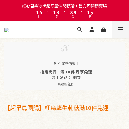
2
6
2
4
4
2
3
紅心芭樂冰棒超限量快閃預購！售完即關閉賣場
註冊會員即贈送50元購物金！會員首購滿千再折百
1
5
:
1
3
:
3
9
:
1
2
日
時
分
秒
0
4
0
2
2
8
0
1
3
1
1
7
0
2
0
0
6
註冊會員即贈送50元購物金！會員首購滿千再折百
1
5
0
4
3
2
1
所有顧客適用
0
指定商品：滿 10 件 即享免運
適用通路：
網店
條款與細則
【超早鳥團購】紅烏龍牛軋糖滿10件免運