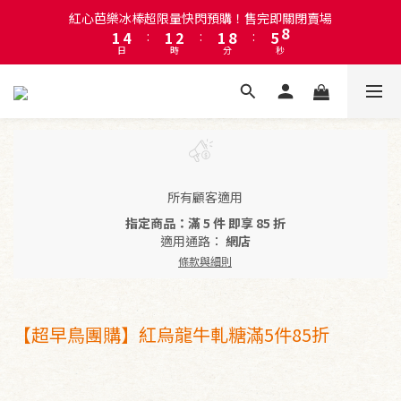
2
5
2
3
2
9
6
8
紅心芭樂冰棒超限量快閃預購！售完即關閉賣場
註冊會員即贈送50元購物金！會員首購滿千再折百
1
4
:
1
2
:
1
8
:
5
7
日
時
分
秒
0
3
0
1
0
7
4
6
2
0
6
3
5
1
5
2
4
註冊會員即贈送50元購物金！會員首購滿千再折百
0
4
1
3
3
0
2
2
1
1
0
0
所有顧客適用
指定商品：滿 5 件 即享 85 折
適用通路：
網店
條款與細則
【超早鳥團購】紅烏龍牛軋糖滿5件85折