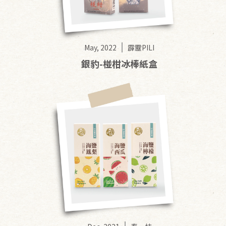
May, 2022
霹靂PILI
銀豹-椪柑冰棒紙盒