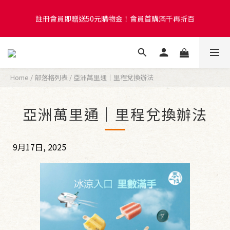
6
5
7
8
9
註冊會員即贈送50元購物金！會員首購滿千再折百
5
4
6
7
8
9
註冊會員即贈送50元購物金！會員首購滿千再折百
4
9
3
5
6
7
8
3
8
2
4
5
6
7
2
7
1
3
4
5
6
紅心芭樂冰棒超限量快閃預購！售完即關閉賣場
1
6
:
0
2
:
3
4
:
5
9
日
時
分
秒
0
5
1
2
3
4
8
Home
/
部落格列表
/
亞洲萬里通｜里程兌換辦法
4
0
1
2
3
7
3
0
1
2
6
註冊會員即贈送50元購物金！會員首購滿千再折百
2
0
1
5
亞洲萬里通｜里程兌換辦法
1
0
4
0
3
2
9月17日, 2025
1
0