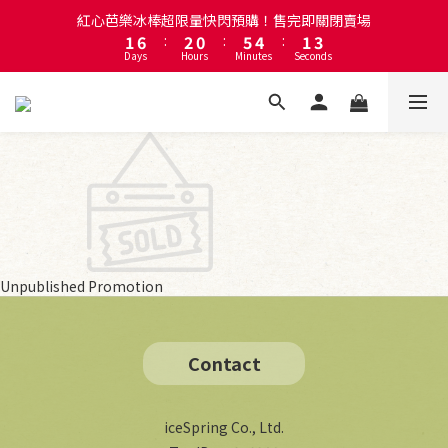
1
6
:
2
0
:
5
4
:
1
3
Days
Hours
Minutes
Seconds
註冊會員即贈送50元購物金！會員首購滿千再折百
0
5
1
4
3
0
2
4
0
3
2
1
3
2
1
0
註冊會員即贈送50元購物金！會員首購滿千再折百
2
1
0
1
0
0
Unpublished Promotion
Contact
iceSpring Co., Ltd.